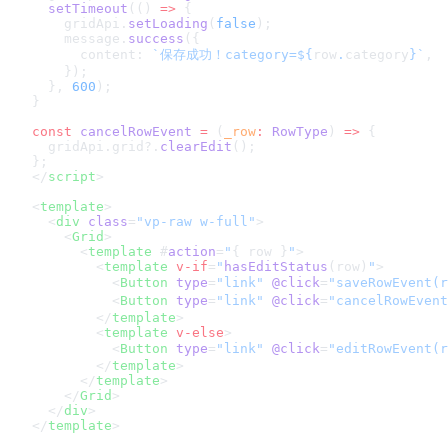
  setTimeout
(() 
=>
 {
    gridApi.
setLoading
(
false
);
    message.
success
({
      content: 
`保存成功！category=${
row
.
category
}`
,
    });
  }, 
600
);
}
const
 cancelRowEvent
 =
 (
_row
:
 RowType
) 
=>
 {
  gridApi.grid?.
clearEdit
();
};
</
script
>
<
template
>
  <
div
 class
=
"vp-raw w-full"
>
    <
Grid
>
      <
template
 #
action
=
"
{ row }
"
>
        <
template
 v-if
=
"
hasEditStatus
(row)
"
>
          <
Button
 type
=
"link"
 @click
=
"saveRowEvent(r
          <
Button
 type
=
"link"
 @click
=
"cancelRowEvent
        </
template
>
        <
template
 v-else
>
          <
Button
 type
=
"link"
 @click
=
"editRowEvent(r
        </
template
>
      </
template
>
    </
Grid
>
  </
div
>
</
template
>