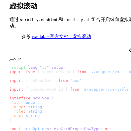
虚拟滚动
通过
和
组合开启纵向虚拟
scroll-y.enabled
scroll-y.gt
动。
参考
vxe-table 官方文档 - 虚拟滚动
vue
<
script
 lang
=
"ts"
 setup
>
import
 type
 { VxeGridProps } 
from
 '#/adapter/vxe-tab
import
 { onMounted } 
from
 'vue'
;
import
 { useVbenVxeGrid } 
from
 '#/adapter/vxe-table'
interface
 RowType
 {
  id
:
 number
;
  name
:
 string
;
  role
:
 string
;
  sex
:
 string
;
}
const
 gridOptions
:
 VxeGridProps
<
RowType
> 
=
 {