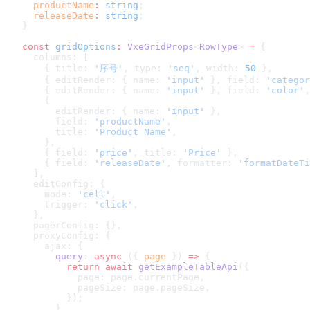
  productName
:
 string
;
  releaseDate
:
 string
;
}
const
 gridOptions
:
 VxeGridProps
<
RowType
> 
=
 {
  columns: [
    { title: 
'序号'
, type: 
'seq'
, width: 
50
 },
    { editRender: { name: 
'input'
 }, field: 
'categor
    { editRender: { name: 
'input'
 }, field: 
'color'
,
    {
      editRender: { name: 
'input'
 },
      field: 
'productName'
,
      title: 
'Product Name'
,
    },
    { field: 
'price'
, title: 
'Price'
 },
    { field: 
'releaseDate'
, formatter: 
'formatDateTi
  ],
  editConfig: {
    mode: 
'cell'
,
    trigger: 
'click'
,
  },
  pagerConfig: {},
  proxyConfig: {
    ajax: {
      query
: 
async
 ({ 
page
 }) 
=>
 {
        return
 await
 getExampleTableApi
({
          page: page.currentPage,
          pageSize: page.pageSize,
        });
      },