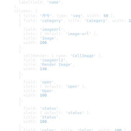
    labelField: 
'name'
,
  },
  columns: [
    { title: 
'序号'
, type: 
'seq'
, width: 
50
 },
    { field: 
'category'
, title: 
'Category'
, width: 
1
    {
      field: 
'imageUrl'
,
      slots: { default: 
'image-url'
 },
      title: 
'Image'
,
      width: 
100
,
    },
    {
      cellRender: { name: 
'CellImage'
 },
      field: 
'imageUrl2'
,
      title: 
'Render Image'
,
      width: 
130
,
    },
    {
      field: 
'open'
,
      slots: { default: 
'open'
 },
      title: 
'Open'
,
      width: 
100
,
    },
    {
      field: 
'status'
,
      slots: { default: 
'status'
 },
      title: 
'Status'
,
      width: 
100
,
    },
    { field: 
'color'
, title: 
'Color'
, width: 
100
 },