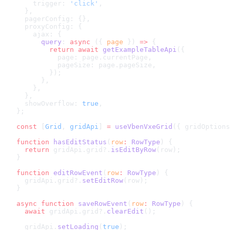
    trigger: 
'click'
,
  },
  pagerConfig: {},
  proxyConfig: {
    ajax: {
      query
: 
async
 ({ 
page
 }) 
=>
 {
        return
 await
 getExampleTableApi
({
          page: page.currentPage,
          pageSize: page.pageSize,
        });
      },
    },
  },
  showOverflow: 
true
,
};
const
 [
Grid
, 
gridApi
] 
=
 useVbenVxeGrid
({ gridOptions
function
 hasEditStatus
(
row
:
 RowType
) {
  return
 gridApi.grid?.
isEditByRow
(row);
}
function
 editRowEvent
(
row
:
 RowType
) {
  gridApi.grid?.
setEditRow
(row);
}
async
 function
 saveRowEvent
(
row
:
 RowType
) {
  await
 gridApi.grid?.
clearEdit
();
  gridApi.
setLoading
(
true
);