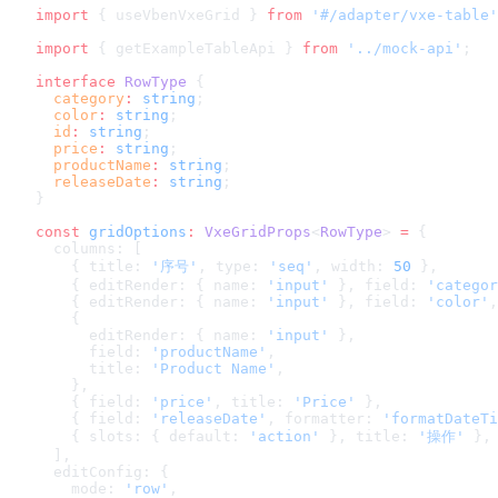
import
 { useVbenVxeGrid } 
from
 '#/adapter/vxe-table'
import
 { getExampleTableApi } 
from
 '../mock-api'
;
interface
 RowType
 {
  category
:
 string
;
  color
:
 string
;
  id
:
 string
;
  price
:
 string
;
  productName
:
 string
;
  releaseDate
:
 string
;
}
const
 gridOptions
:
 VxeGridProps
<
RowType
> 
=
 {
  columns: [
    { title: 
'序号'
, type: 
'seq'
, width: 
50
 },
    { editRender: { name: 
'input'
 }, field: 
'categor
    { editRender: { name: 
'input'
 }, field: 
'color'
,
    {
      editRender: { name: 
'input'
 },
      field: 
'productName'
,
      title: 
'Product Name'
,
    },
    { field: 
'price'
, title: 
'Price'
 },
    { field: 
'releaseDate'
, formatter: 
'formatDateTi
    { slots: { default: 
'action'
 }, title: 
'操作'
 },
  ],
  editConfig: {
    mode: 
'row'
,