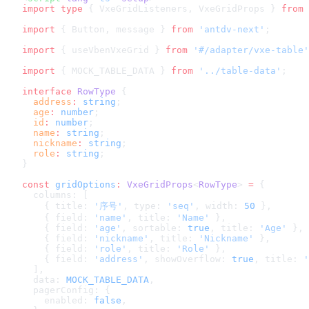
import
 type
 { VxeGridListeners, VxeGridProps } 
from
 
import
 { Button, message } 
from
 'antdv-next'
;
import
 { useVbenVxeGrid } 
from
 '#/adapter/vxe-table'
import
 { MOCK_TABLE_DATA } 
from
 '../table-data'
;
interface
 RowType
 {
  address
:
 string
;
  age
:
 number
;
  id
:
 number
;
  name
:
 string
;
  nickname
:
 string
;
  role
:
 string
;
}
const
 gridOptions
:
 VxeGridProps
<
RowType
> 
=
 {
  columns: [
    { title: 
'序号'
, type: 
'seq'
, width: 
50
 },
    { field: 
'name'
, title: 
'Name'
 },
    { field: 
'age'
, sortable: 
true
, title: 
'Age'
 },
    { field: 
'nickname'
, title: 
'Nickname'
 },
    { field: 
'role'
, title: 
'Role'
 },
    { field: 
'address'
, showOverflow: 
true
, title: 
'
  ],
  data: 
MOCK_TABLE_DATA
,
  pagerConfig: {
    enabled: 
false
,