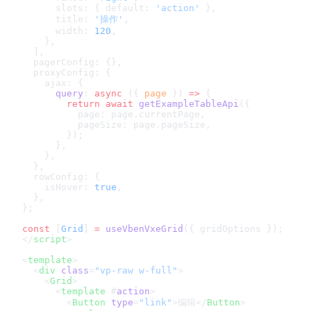
      slots: { default: 
'action'
 },
      title: 
'操作'
,
      width: 
120
,
    },
  ],
  pagerConfig: {},
  proxyConfig: {
    ajax: {
      query
: 
async
 ({ 
page
 }) 
=>
 {
        return
 await
 getExampleTableApi
({
          page: page.currentPage,
          pageSize: page.pageSize,
        });
      },
    },
  },
  rowConfig: {
    isHover: 
true
,
  },
};
const
 [
Grid
] 
=
 useVbenVxeGrid
({ gridOptions });
</
script
>
<
template
>
  <
div
 class
=
"vp-raw w-full"
>
    <
Grid
>
      <
template
 #
action
>
        <
Button
 type
=
"link"
>编辑</
Button
>