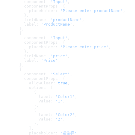
      component: 
'Input'
,
      componentProps: {
        placeholder: 
'Please enter productName'
,
      },
      fieldName: 
'productName'
,
      label: 
'ProductName'
,
    },
    {
      component: 
'Input'
,
      componentProps: {
        placeholder: 
'Please enter price'
,
      },
      fieldName: 
'price'
,
      label: 
'Price'
,
    },
    {
      component: 
'Select'
,
      componentProps: {
        allowClear: 
true
,
        options: [
          {
            label: 
'Color1'
,
            value: 
'1'
,
          },
          {
            label: 
'Color2'
,
            value: 
'2'
,
          },
        ],
        placeholder: 
'请选择'
,