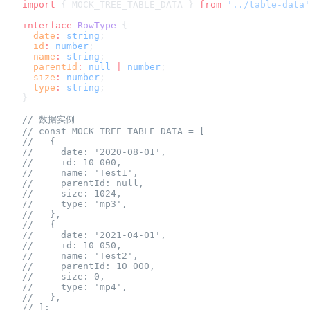
import
 { MOCK_TREE_TABLE_DATA } 
from
 '../table-data'
interface
 RowType
 {
  date
:
 string
;
  id
:
 number
;
  name
:
 string
;
  parentId
:
 null
 |
 number
;
  size
:
 number
;
  type
:
 string
;
}
// 数据实例
// const MOCK_TREE_TABLE_DATA = [
//   {
//     date: '2020-08-01',
//     id: 10_000,
//     name: 'Test1',
//     parentId: null,
//     size: 1024,
//     type: 'mp3',
//   },
//   {
//     date: '2021-04-01',
//     id: 10_050,
//     name: 'Test2',
//     parentId: 10_000,
//     size: 0,
//     type: 'mp4',
//   },
// ];