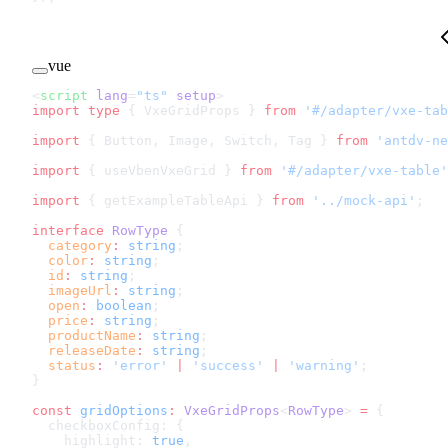
vue
<
script
 lang
=
"ts"
 setup
>
import
 type
 { VxeGridProps } 
from
 '#/adapter/vxe-tab
import
 { Button, Image, Switch, Tag } 
from
 'antdv-ne
import
 { useVbenVxeGrid } 
from
 '#/adapter/vxe-table'
import
 { getExampleTableApi } 
from
 '../mock-api'
;
interface
 RowType
 {
  category
:
 string
;
  color
:
 string
;
  id
:
 string
;
  imageUrl
:
 string
;
  open
:
 boolean
;
  price
:
 string
;
  productName
:
 string
;
  releaseDate
:
 string
;
  status
:
 'error'
 |
 'success'
 |
 'warning'
;
}
const
 gridOptions
:
 VxeGridProps
<
RowType
> 
=
 {
  checkboxConfig: {
    highlight: 
true
,