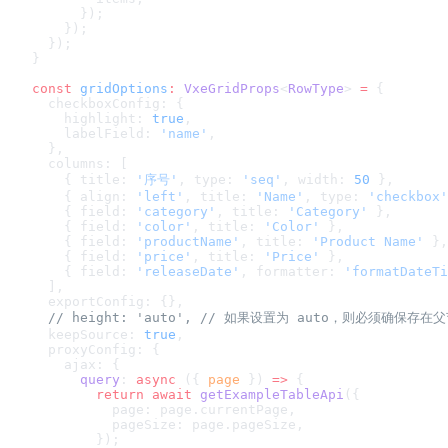
      });
    });
  });
}
const
 gridOptions
:
 VxeGridProps
<
RowType
> 
=
 {
  checkboxConfig: {
    highlight: 
true
,
    labelField: 
'name'
,
  },
  columns: [
    { title: 
'序号'
, type: 
'seq'
, width: 
50
 },
    { align: 
'left'
, title: 
'Name'
, type: 
'checkbox'
    { field: 
'category'
, title: 
'Category'
 },
    { field: 
'color'
, title: 
'Color'
 },
    { field: 
'productName'
, title: 
'Product Name'
 },
    { field: 
'price'
, title: 
'Price'
 },
    { field: 
'releaseDate'
, formatter: 
'formatDateTi
  ],
  exportConfig: {},
  // height: 'auto',
 // 如果设置为 auto，则必须确保存
  keepSource: 
true
,
  proxyConfig: {
    ajax: {
      query
: 
async
 ({ 
page
 }) 
=>
 {
        return
 await
 getExampleTableApi
({
          page: page.currentPage,
          pageSize: page.pageSize,
        });