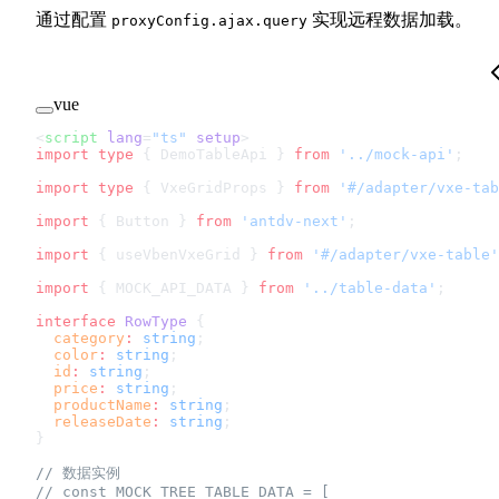
通过配置
实现远程数据加载。
proxyConfig.ajax.query
vue
<
script
 lang
=
"ts"
 setup
>
import
 type
 { DemoTableApi } 
from
 '../mock-api'
;
import
 type
 { VxeGridProps } 
from
 '#/adapter/vxe-tab
import
 { Button } 
from
 'antdv-next'
;
import
 { useVbenVxeGrid } 
from
 '#/adapter/vxe-table'
import
 { MOCK_API_DATA } 
from
 '../table-data'
;
interface
 RowType
 {
  category
:
 string
;
  color
:
 string
;
  id
:
 string
;
  price
:
 string
;
  productName
:
 string
;
  releaseDate
:
 string
;
}
// 数据实例
// const MOCK_TREE_TABLE_DATA = [