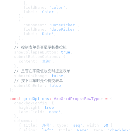
      },
      fieldName: 
'color'
,
      label: 
'Color'
,
    },
    {
      component: 
'DatePicker'
,
      fieldName: 
'datePicker'
,
      label: 
'Date'
,
    },
  ],
  // 控制表单是否显示折叠按钮
  showCollapseButton: 
true
,
  submitButtonOptions: {
    content: 
'查询'
,
  },
  // 是否在字段值改变时提交表单
  submitOnChange: 
false
,
  // 按下回车时是否提交表单
  submitOnEnter: 
false
,
};
const
 gridOptions
:
 VxeGridProps
<
RowType
> 
=
 {
  checkboxConfig: {
    highlight: 
true
,
    labelField: 
'name'
,
  },
  columns: [
    { title: 
'序号'
, type: 
'seq'
, width: 
50
 },
    { align: 
'left'
, title: 
'Name'
, type: 
'checkbox'