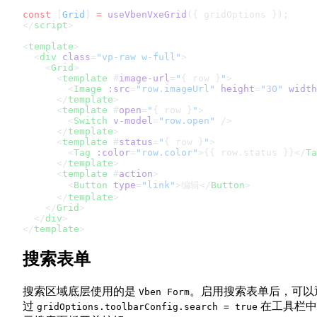
const
 [
Grid
] 
=
 useVbenVxeGrid
({ gridOptions });
</
script
>
<
template
>
  <
div
 class
=
"vp-raw w-full"
>
    <
Grid
>
      <
template
 #
image-url
=
"
{ row }
"
>
        <
Image
 :src
=
"row.imageUrl"
 height
=
"30"
 width
      </
template
>
      <
template
 #
open
=
"
{ row }
"
>
        <
Switch
 v-model
=
"row.open"
 />
      </
template
>
      <
template
 #
status
=
"
{ row }
"
>
        <
Tag
 :color
=
"row.color"
>{{ row.status }}</
Ta
      </
template
>
      <
template
 #
action
>
        <
Button
 type
=
"link"
>编辑</
Button
>
      </
template
>
    </
Grid
>
  </
div
>
</
template
>
搜索表单
搜索区域底层使用的是
。启用搜索表单后，可以
Vben Form
过
在工具栏中
gridOptions.toolbarConfig.search = true