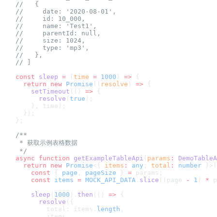
//   {
//     date: '2020-08-01',
//     id: 10_000,
//     name: 'Test1',
//     parentId: null,
//     size: 1024,
//     type: 'mp3',
//   },
// ]
const
 sleep
 =
 (
time
 =
 1000
) 
=>
 {
  return
 new
 Promise
((
resolve
) 
=>
 {
    setTimeout
(() 
=>
 {
      resolve
(
true
);
    }, time);
  });
};
/**
 * 获取示例表格数据
 */
async
 function
 getExampleTableApi
(
params
:
 DemoTableA
  return
 new
 Promise
<{ 
items
:
 any
; 
total
:
 number
 }>(
    const
 { 
page
, 
pageSize
 } 
=
 params;
    const
 items
 =
 MOCK_API_DATA
.
slice
((page 
-
 1
) 
*
 p
    sleep
(
1000
).
then
(() 
=>
 {
      resolve
({
        total: items.
length
,
        items,