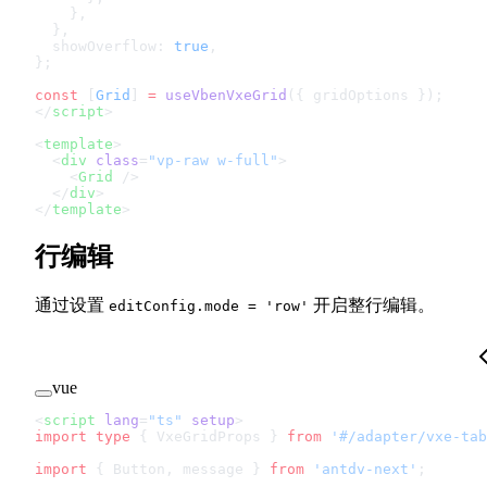
    },
  },
  showOverflow: 
true
,
};
const
 [
Grid
] 
=
 useVbenVxeGrid
({ gridOptions });
</
script
>
<
template
>
  <
div
 class
=
"vp-raw w-full"
>
    <
Grid
 />
  </
div
>
</
template
>
行编辑
通过设置
开启整行编辑。
editConfig.mode = 'row'
vue
<
script
 lang
=
"ts"
 setup
>
import
 type
 { VxeGridProps } 
from
 '#/adapter/vxe-tab
import
 { Button, message } 
from
 'antdv-next'
;