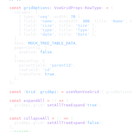
const
 gridOptions
:
 VxeGridProps
<
RowType
> 
=
 {
  columns: [
    { type: 
'seq'
, width: 
70
 },
    { field: 
'name'
, minWidth: 
300
, title: 
'Name'
, t
    { field: 
'size'
, title: 
'Size'
 },
    { field: 
'type'
, title: 
'Type'
 },
    { field: 
'date'
, title: 
'Date'
 },
  ],
  data: 
MOCK_TREE_TABLE_DATA
,
  pagerConfig: {
    enabled: 
false
,
  },
  treeConfig: {
    parentField: 
'parentId'
,
    rowField: 
'id'
,
    transform: 
true
,
  },
};
const
 [
Grid
, 
gridApi
] 
=
 useVbenVxeGrid
({ gridOptions
const
 expandAll
 =
 () 
=>
 {
  gridApi.grid?.
setAllTreeExpand
(
true
);
};
const
 collapseAll
 =
 () 
=>
 {
  gridApi.grid?.
setAllTreeExpand
(
false
);
};
</
script
>