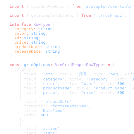
import
 { useVbenVxeGrid } 
from
 '#/adapter/vxe-table'
import
 { getExampleTableApi } 
from
 '../mock-api'
;
interface
 RowType
 {
  category
:
 string
;
  color
:
 string
;
  id
:
 string
;
  price
:
 string
;
  productName
:
 string
;
  releaseDate
:
 string
;
}
const
 gridOptions
:
 VxeGridProps
<
RowType
> 
=
 {
  columns: [
    { fixed: 
'left'
, title: 
'序号'
, type: 
'seq'
, wid
    { field: 
'category'
, title: 
'Category'
, width: 
3
    { field: 
'color'
, title: 
'Color'
, width: 
300
 },
    { field: 
'productName'
, title: 
'Product Name'
, w
    { field: 
'price'
, title: 
'Price'
, width: 
300
 },
    {
      field: 
'releaseDate'
,
      formatter: 
'formatDateTime'
,
      title: 
'DateTime'
,
      width: 
500
,
    },
    {
      field: 
'action'
,
      fixed: 
'right'
,