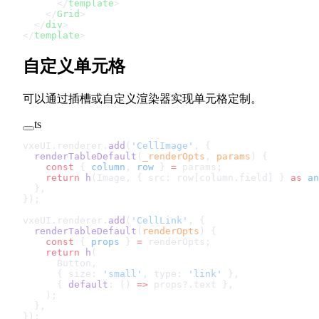
      </
template
>
    </
Grid
>
  </
div
>
</
template
>
自定义单元格
可以通过插槽或自定义渲染器实现单元格定制。
ts
vxeUI.renderer.
add
(
'CellImage'
, {
  renderTableDefault
(
_renderOpts
, 
params
) {
    const
 { 
column
, 
row
 } 
=
 params;
    return
 h
(Image, { src: row[column.field] } 
as
 an
  },
});
vxeUI.renderer.
add
(
'CellLink'
, {
  renderTableDefault
(
renderOpts
) {
    const
 { 
props
 } 
=
 renderOpts;
    return
 h
(
      Button,
      { size: 
'small'
, type: 
'link'
 },
      { 
default
: () 
=>
 props?.text },
    );
  },
});