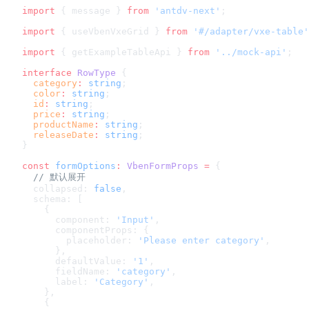
import
 { message } 
from
 'antdv-next'
;
import
 { useVbenVxeGrid } 
from
 '#/adapter/vxe-table'
import
 { getExampleTableApi } 
from
 '../mock-api'
;
interface
 RowType
 {
  category
:
 string
;
  color
:
 string
;
  id
:
 string
;
  price
:
 string
;
  productName
:
 string
;
  releaseDate
:
 string
;
}
const
 formOptions
:
 VbenFormProps
 =
 {
  // 默认展开
  collapsed: 
false
,
  schema: [
    {
      component: 
'Input'
,
      componentProps: {
        placeholder: 
'Please enter category'
,
      },
      defaultValue: 
'1'
,
      fieldName: 
'category'
,
      label: 
'Category'
,
    },
    {