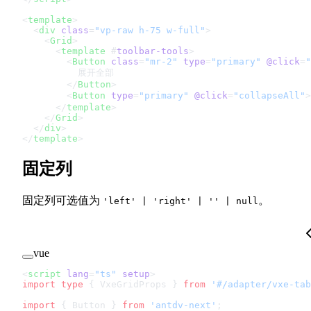
<
template
>
  <
div
 class
=
"vp-raw h-75 w-full"
>
    <
Grid
>
      <
template
 #
toolbar-tools
>
        <
Button
 class
=
"mr-2"
 type
=
"primary"
 @click
=
"
          展开全部
        </
Button
>
        <
Button
 type
=
"primary"
 @click
=
"collapseAll"
      </
template
>
    </
Grid
>
  </
div
>
</
template
>
固定列
固定列可选值为
。
'left' | 'right' | '' | null
vue
<
script
 lang
=
"ts"
 setup
>
import
 type
 { VxeGridProps } 
from
 '#/adapter/vxe-tab
import
 { Button } 
from
 'antdv-next'
;