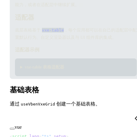
能力，或者在适配层中继续扩展。:::
适配器
底层表格基于
vxe-table
，每个应用都可以在自己的适配层中配
置默认行为、自定义渲染器以及与 UI 组件库的集成。
适配器示例
vxe-table 表格适配器
基础表格
通过
创建一个基础表格。
useVbenVxeGrid
vue
<
script
 lang
=
"ts"
 setup
>