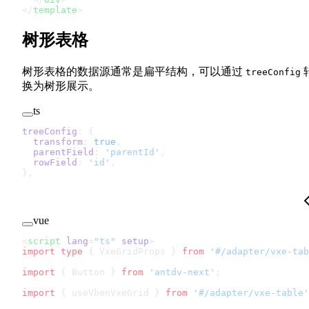
</
template
>
树形表格
树形表格的数据源通常是扁平结构，可以通过
treeConfig
换为树形展示。
ts
treeConfig
: {
  transform
: 
true
,
  parentField
: 
'parentId'
,
  rowField
: 
'id'
,
},
vue
<
script
 lang
=
"ts"
 setup
>
import
 type
 { VxeGridProps } 
from
 '#/adapter/vxe-tab
import
 { Button } 
from
 'antdv-next'
;
import
 { useVbenVxeGrid } 
from
 '#/adapter/vxe-table'