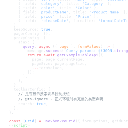
    { field: 
'category'
, title: 
'Category'
 },
    { field: 
'color'
, title: 
'Color'
 },
    { field: 
'productName'
, title: 
'Product Name'
 },
    { field: 
'price'
, title: 
'Price'
 },
    { field: 
'releaseDate'
, formatter: 
'formatDateTi
  ],
  keepSource: 
true
,
  pagerConfig: {},
  proxyConfig: {
    ajax: {
      query
: 
async
 ({ 
page
 }, 
formValues
) 
=>
 {
        message.
success
(
`Query params: ${
JSON
.
string
        return
 await
 getExampleTableApi
({
          page: page.currentPage,
          pageSize: page.pageSize,
          ...
formValues,
        });
      },
    },
  },
  toolbarConfig: {
    // 是否显示搜索表单控制按钮
    // @ts-ignore - 正式环境时有完整的类型声明
    search: 
true
,
  },
};
const
 [
Grid
] 
=
 useVbenVxeGrid
({ formOptions, gridOpt
</
script
>