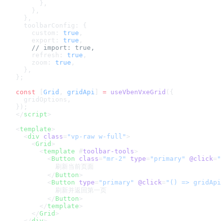
      },
    },
  },
  toolbarConfig: {
    custom: 
true
,
    export: 
true
,
    // import: true,
    refresh: 
true
,
    zoom: 
true
,
  },
};
const
 [
Grid
, 
gridApi
] 
=
 useVbenVxeGrid
({
  gridOptions,
});
</
script
>
<
template
>
  <
div
 class
=
"vp-raw w-full"
>
    <
Grid
>
      <
template
 #
toolbar-tools
>
        <
Button
 class
=
"mr-2"
 type
=
"primary"
 @click
=
"
          刷新当前页面
        </
Button
>
        <
Button
 type
=
"primary"
 @click
=
"() => gridApi
          刷新并返回第一页
        </
Button
>
      </
template
>
    </
Grid
>
  </
div
>