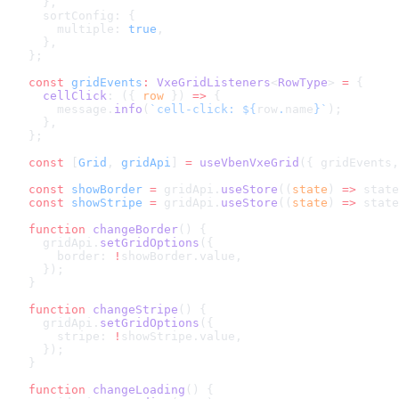
  },
  sortConfig: {
    multiple: 
true
,
  },
};
const
 gridEvents
:
 VxeGridListeners
<
RowType
> 
=
 {
  cellClick
: ({ 
row
 }) 
=>
 {
    message.
info
(
`cell-click: ${
row
.
name
}`
);
  },
};
const
 [
Grid
, 
gridApi
] 
=
 useVbenVxeGrid
({ gridEvents,
const
 showBorder
 =
 gridApi.
useStore
((
state
) 
=>
 state
const
 showStripe
 =
 gridApi.
useStore
((
state
) 
=>
 state
function
 changeBorder
() {
  gridApi.
setGridOptions
({
    border: 
!
showBorder.value,
  });
}
function
 changeStripe
() {
  gridApi.
setGridOptions
({
    stripe: 
!
showStripe.value,
  });
}
function
 changeLoading
() {