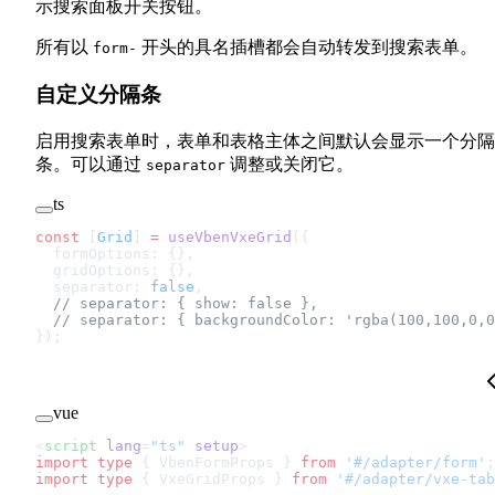
示搜索面板开关按钮。
所有以
开头的具名插槽都会自动转发到搜索表单。
form-
自定义分隔条
启用搜索表单时，表单和表格主体之间默认会显示一个分隔
条。可以通过
调整或关闭它。
separator
ts
const
 [
Grid
] 
=
 useVbenVxeGrid
({
  formOptions: {},
  gridOptions: {},
  separator: 
false
,
  // separator: { show: false },
  // separator: { backgroundColor: 'rgba(100,100,0,0
});
vue
<
script
 lang
=
"ts"
 setup
>
import
 type
 { VbenFormProps } 
from
 '#/adapter/form'
;
import
 type
 { VxeGridProps } 
from
 '#/adapter/vxe-tab