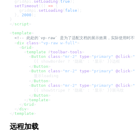
  gridApi.
setLoading
(
true
);
  setTimeout
(() 
=>
 {
    gridApi.
setLoading
(
false
);
  }, 
2000
);
}
</
script
>
<
template
>
  <!-- 此处的`vp-raw` 是为了适配文档的展示效果，实际使用时不
  <
div
 class
=
"vp-raw w-full"
>
    <
Grid
>
      <
template
 #
toolbar-tools
>
        <
Button
 class
=
"mr-2"
 type
=
"primary"
 @click
=
"
          {{ showBorder ? '隐藏' : '显示' }}边框
        </
Button
>
        <
Button
 class
=
"mr-2"
 type
=
"primary"
 @click
=
"
          显示loading
        </
Button
>
        <
Button
 class
=
"mr-2"
 type
=
"primary"
 @click
=
"
          {{ showStripe ? '隐藏' : '显示' }}斑马纹
        </
Button
>
      </
template
>
    </
Grid
>
  </
div
>
</
template
>
远程加载