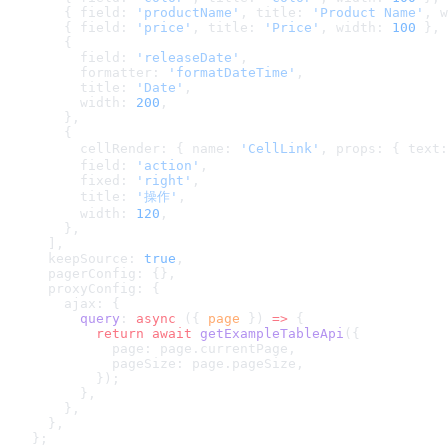
    { field: 
'productName'
, title: 
'Product Name'
, w
    { field: 
'price'
, title: 
'Price'
, width: 
100
 },
    {
      field: 
'releaseDate'
,
      formatter: 
'formatDateTime'
,
      title: 
'Date'
,
      width: 
200
,
    },
    {
      cellRender: { name: 
'CellLink'
, props: { text:
      field: 
'action'
,
      fixed: 
'right'
,
      title: 
'操作'
,
      width: 
120
,
    },
  ],
  keepSource: 
true
,
  pagerConfig: {},
  proxyConfig: {
    ajax: {
      query
: 
async
 ({ 
page
 }) 
=>
 {
        return
 await
 getExampleTableApi
({
          page: page.currentPage,
          pageSize: page.pageSize,
        });
      },
    },
  },
};