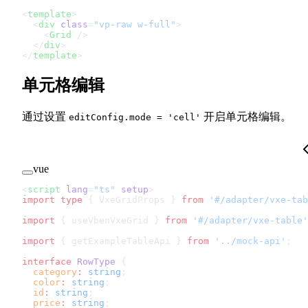
<
template
>
  <
div
 class
=
"vp-raw w-full"
>
    <
Grid
 />
  </
div
>
</
template
>
单元格编辑
通过设置
开启单元格编辑。
editConfig.mode = 'cell'
vue
<
script
 lang
=
"ts"
 setup
>
import
 type
 { VxeGridProps } 
from
 '#/adapter/vxe-tab
import
 { useVbenVxeGrid } 
from
 '#/adapter/vxe-table'
import
 { getExampleTableApi } 
from
 '../mock-api'
;
interface
 RowType
 {
  category
:
 string
;
  color
:
 string
;
  id
:
 string
;
  price
:
 string
;