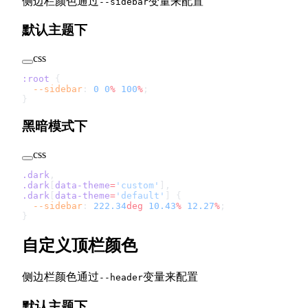
侧边栏颜色通过
变量来配置
--sidebar
默认主题下
css
:root
 {
  --sidebar
: 
0
 0
%
 100
%
;
}
黑暗模式下
css
.dark
,
.dark
[
data-theme
=
'custom'
],
.dark
[
data-theme
=
'default'
] {
  --sidebar
: 
222.34
deg
 10.43
%
 12.27
%
;
}
自定义顶栏颜色
侧边栏颜色通过
变量来配置
--header
默认主题下