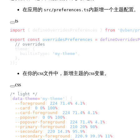
在应用的
内新增一个主题配置。
src/preferences.ts
ts
import
 { defineOverridesPreferences } 
from
 '@vben/pr
export
 const
 overridesPreferences
 =
 defineOverridesP
  // overrides
  theme: {
    builtinType: 
'my-theme'
,
  },
});
在你的css文件中，新增主题的css变量。
css
/* light */
[
data-theme
=
'my-theme'
] {
  --foreground
: 
224
 71.4
%
 4.1
%
;
  --card
: 
0
 0
%
 100
%
;
  --card-foreground
: 
224
 71.4
%
 4.1
%
;
  --popover
: 
0
 0
%
 100
%
;
  --popover-foreground
: 
224
 71.4
%
 4.1
%
;
  --primary-foreground
: 
210
 20
%
 98
%
;
  --secondary
: 
220
 14.3
%
 95.9
%
;
  --secondary-foreground
: 
220.9
 39.3
%
 11
%
;