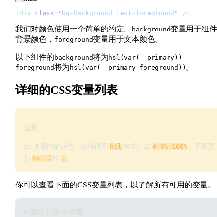
<
div
 class
=
"bg-background text-foreground"
 /
>
我们对颜色使用一个简单的约定。
变量用于组件
background
背景颜色，
变量用于文本颜色。
foreground
以下组件的
将为
，
background
hsl(var(--primary))
将为
。
foreground
hsl(var(--primary-foreground))
详细的CSS变量列表
注意
css 变量内的颜色，必须使用
hsl
格式，如
0 0% 100%
，不需要
加
hsl()
和
，
。
你可以查看下面的CSS变量列表，以了解所有可用的变量。
默认主题 css 变量