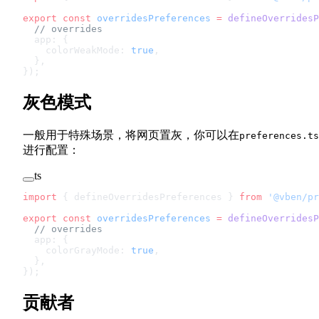
export
 const
 overridesPreferences
 =
 defineOverridesP
  // overrides
  app: {
    colorWeakMode: 
true
,
  },
});
灰色模式
一般用于特殊场景，将网页置灰，你可以在
preferences.ts
进行配置：
ts
import
 { defineOverridesPreferences } 
from
 '@vben/pr
export
 const
 overridesPreferences
 =
 defineOverridesP
  // overrides
  app: {
    colorGrayMode: 
true
,
  },
});
贡献者