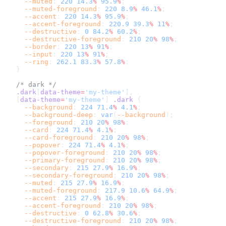
  --muted
: 
220
 14.3
%
 95.9
%
;
  --muted-foreground
: 
220
 8.9
%
 46.1
%
;
  --accent
: 
220
 14.3
%
 95.9
%
;
  --accent-foreground
: 
220.9
 39.3
%
 11
%
;
  --destructive
: 
0
 84.2
%
 60.2
%
;
  --destructive-foreground
: 
210
 20
%
 98
%
;
  --border
: 
220
 13
%
 91
%
;
  --input
: 
220
 13
%
 91
%
;
  --ring
: 
262.1
 83.3
%
 57.8
%
;
}
/* dark */
.dark
[
data-theme
=
'my-theme'
],
[
data-theme
=
'my-theme'
] 
.dark
 {
  --background
: 
224
 71.4
%
 4.1
%
;
  --background-deep
: 
var
(
--background
);
  --foreground
: 
210
 20
%
 98
%
;
  --card
: 
224
 71.4
%
 4.1
%
;
  --card-foreground
: 
210
 20
%
 98
%
;
  --popover
: 
224
 71.4
%
 4.1
%
;
  --popover-foreground
: 
210
 20
%
 98
%
;
  --primary-foreground
: 
210
 20
%
 98
%
;
  --secondary
: 
215
 27.9
%
 16.9
%
;
  --secondary-foreground
: 
210
 20
%
 98
%
;
  --muted
: 
215
 27.9
%
 16.9
%
;
  --muted-foreground
: 
217.9
 10.6
%
 64.9
%
;
  --accent
: 
215
 27.9
%
 16.9
%
;
  --accent-foreground
: 
210
 20
%
 98
%
;
  --destructive
: 
0
 62.8
%
 30.6
%
;
  --destructive-foreground
: 
210
 20
%
 98
%
;