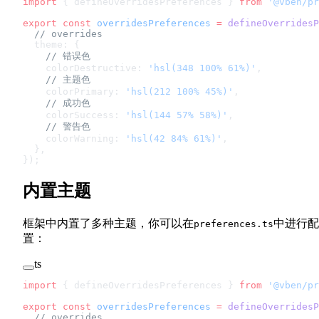
import
 { defineOverridesPreferences } 
from
 '@vben/pr
export
 const
 overridesPreferences
 =
 defineOverridesP
  // overrides
  theme: {
    // 错误色
    colorDestructive: 
'hsl(348 100% 61%)'
,
    // 主题色
    colorPrimary: 
'hsl(212 100% 45%)'
,
    // 成功色
    colorSuccess: 
'hsl(144 57% 58%)'
,
    // 警告色
    colorWarning: 
'hsl(42 84% 61%)'
,
  },
});
内置主题
框架中内置了多种主题，你可以在
中进行配
preferences.ts
置：
ts
import
 { defineOverridesPreferences } 
from
 '@vben/pr
export
 const
 overridesPreferences
 =
 defineOverridesP
  // overrides