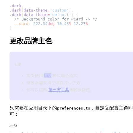
.dark
,
.dark
[
data-theme
=
'custom'
],
.dark
[
data-theme
=
'default'
] {
  /* Background color for <Card /> */
  --card
: 
222.34
deg
 10.43
%
 12.27
%
;
}
更改品牌主色
TIP
需要使用
hsl
格式颜色格式。
修改后需要清空缓存才可生效。
你可以借助
第三方工具
来转换颜色。
只需要在应用目录下的
，自定义配置主色即
preferences.ts
可：
ts