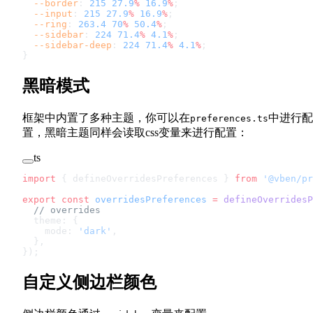
  --border
: 
215
 27.9
%
 16.9
%
;
  --input
: 
215
 27.9
%
 16.9
%
;
  --ring
: 
263.4
 70
%
 50.4
%
;
  --sidebar
: 
224
 71.4
%
 4.1
%
;
  --sidebar-deep
: 
224
 71.4
%
 4.1
%
;
}
黑暗模式
框架中内置了多种主题，你可以在
中进行配
preferences.ts
置，黑暗主题同样会读取css变量来进行配置：
ts
import
 { defineOverridesPreferences } 
from
 '@vben/pr
export
 const
 overridesPreferences
 =
 defineOverridesP
  // overrides
  theme: {
    mode: 
'dark'
,
  },
});
自定义侧边栏颜色