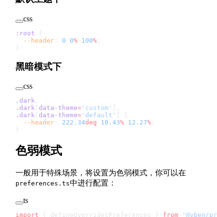
css
:root
 {
  --header
: 
0
 0
%
 100
%
;
}
黑暗模式下
css
.dark
,
.dark
[
data-theme
=
'custom'
],
.dark
[
data-theme
=
'default'
] {
  --header
: 
222.34
deg
 10.43
%
 12.27
%
;
}
色弱模式
一般用于特殊场景，将设置为色弱模式，你可以在
中进行配置：
preferences.ts
ts
import
 { defineOverridesPreferences } 
from
 '@vben/pr